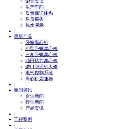
荣誉资质
生产车间
质量保证体系
售后服务
脱水演示
|
最新产品
卧螺离心机
小型卧螺离心机
三相卧螺离心机
油田钻井离心机
进口脱泥机大修
电气控制系统
离心机差速器
|
新闻资讯
企业新闻
行业新闻
产品资讯
|
工程案例
|