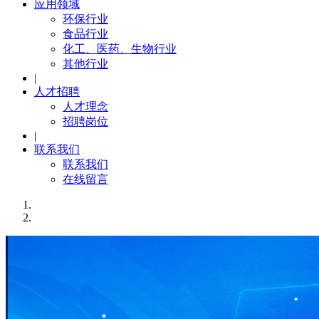
应用领域
环保行业
食品行业
化工、医药、生物行业
其他行业
|
人才招聘
人才理念
招聘岗位
|
联系我们
联系我们
在线留言