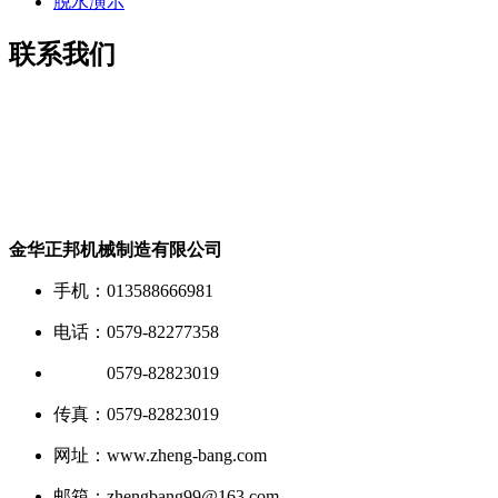
脱水演示
联系我们
金华正邦机械制造有限公司
手机：013588666981
电话：0579-82277358
电话：
0579-82823019
传真：0579-82823019
网址：www.zheng-bang.com
邮箱：zhengbang99@163.com