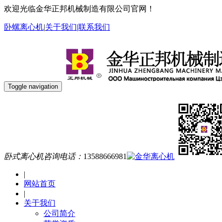
欢迎光临金华正邦机械制造有限公司官网！
卧螺离心机
|
关于我们
|
联系我们
Toggle navigation
卧式离心机咨询电话：
13588666981
|
网站首页
|
关于我们
公司简介