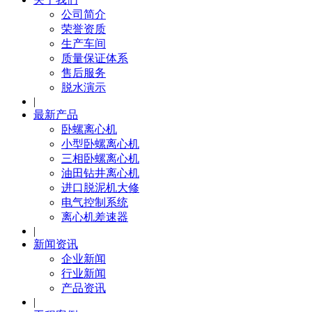
公司简介
荣誉资质
生产车间
质量保证体系
售后服务
脱水演示
|
最新产品
卧螺离心机
小型卧螺离心机
三相卧螺离心机
油田钻井离心机
进口脱泥机大修
电气控制系统
离心机差速器
|
新闻资讯
企业新闻
行业新闻
产品资讯
|