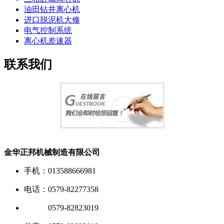
油田钻井离心机
进口脱泥机大修
电气控制系统
离心机差速器
联系我们
金华正邦机械制造有限公司
手机：013588666981
电话：0579-82277358
电话：
0579-82823019