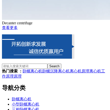
Decanter centrifuge
查看更多
Search
热门搜索 ：
卧螺离心机
卧螺沉降离心机
离心机原理
离心机
工
作原理
原理
导航分类
卧螺离心机
小型卧螺离心机
三相卧螺离心机