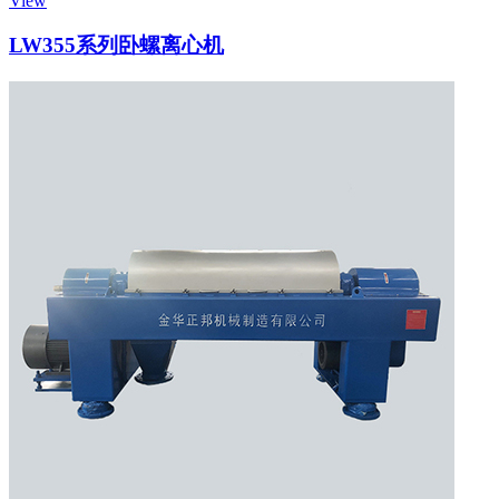
View
LW355系列卧螺离心机