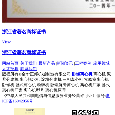
浙江省著名商标证书
View
浙江省著名商标证书
网站首页
|
关于我们
|
最新产品
|
新闻资讯
|
工程案例
|
应用领域
|
人才招聘
|
联系我们
版权所有©金华正邦机械制造有限公司
卧螺离心机
离心机
泥
浆分离机
离心脱水机
淀粉分离机
三相离心机
实验室离心机
卧螺机
卧式离心机
粉碎机
卧螺沉降离心机
离心机厂家
卧式
离心机厂家
离心机型号
离心机原理
《中华人民共和国电信与信息服务业务经营许可证》编号:
浙
ICP备16042056号