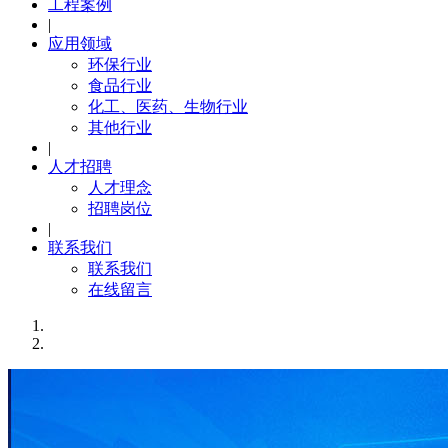
工程案例
|
应用领域
环保行业
食品行业
化工、医药、生物行业
其他行业
|
人才招聘
人才理念
招聘岗位
|
联系我们
联系我们
在线留言