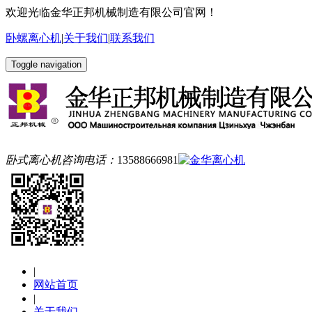
欢迎光临金华正邦机械制造有限公司官网！
卧螺离心机
|
关于我们
|
联系我们
Toggle navigation
卧式离心机咨询电话：
13588666981
|
网站首页
|
关于我们