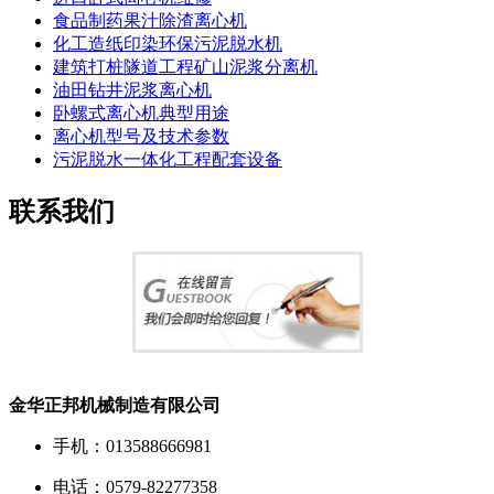
食品制药果汁除渣离心机
化工造纸印染环保污泥脱水机
建筑打桩隧道工程矿山泥浆分离机
油田钻井泥浆离心机
卧螺式离心机典型用途
离心机型号及技术参数
污泥脱水一体化工程配套设备
联系我们
金华正邦机械制造有限公司
手机：013588666981
电话：0579-82277358