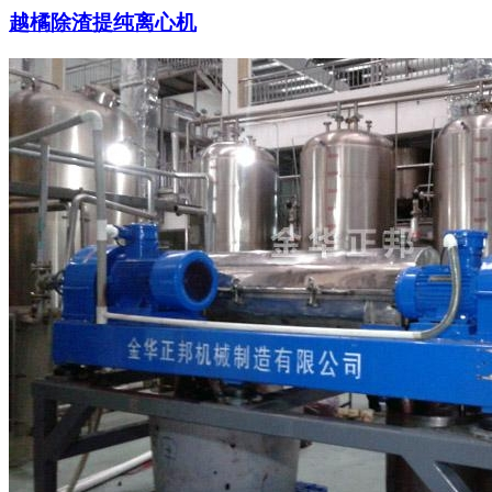
越橘除渣提纯离心机