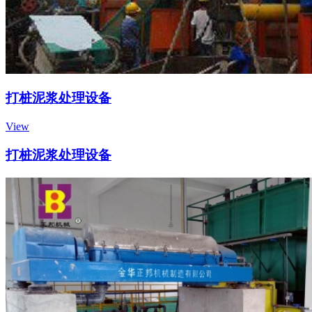
打桩泥浆处理设备
View
打桩泥浆处理设备