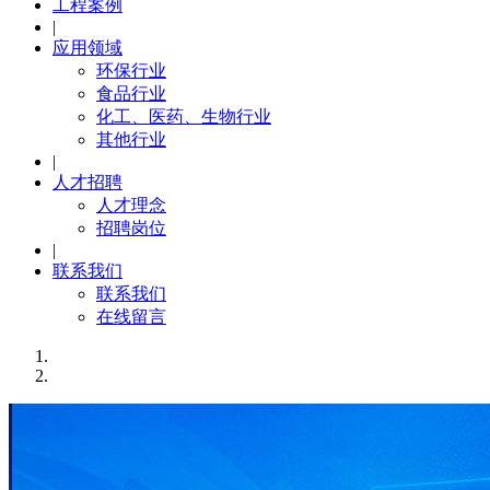
工程案例
|
应用领域
环保行业
食品行业
化工、医药、生物行业
其他行业
|
人才招聘
人才理念
招聘岗位
|
联系我们
联系我们
在线留言