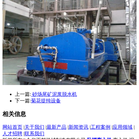
上一篇:
砂场尾矿泥浆脱水机
下一篇:
菊花提纯设备
相关信息
网站首页
|
关于我们
|
最新产品
|
新闻资讯
|
工程案例
|
应用领域
|
人才招聘
|
联系我们